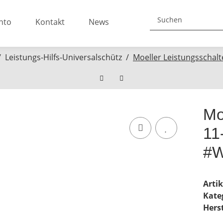
nto
Kontakt
News
Leistungs-Hilfs-Universalschütz
Moeller Leistungsscha
Mo
11
#W
Arti
Kate
Herst