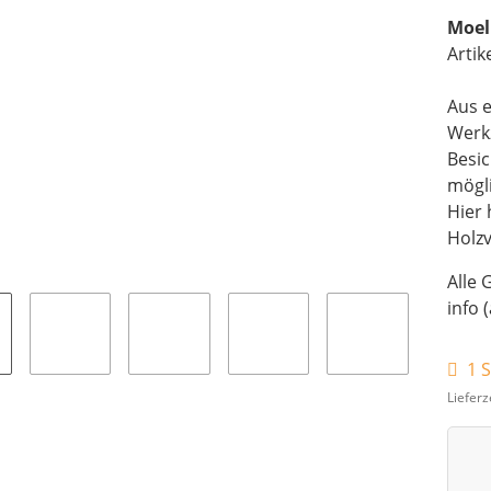
Moel
Artik
Aus e
Werk
Besi
mögli
Hier 
Holz
Alle 
info 
1 S
Lieferz