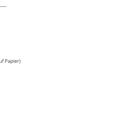
____
uf Papier)