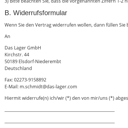
3) Bitte beachten Sie, dass die vorgenannten Ziffern 1-2
B. Widerrufsformular
Wenn Sie den Vertrag widerrufen wollen, dann füllen Sie 
An
Das Lager GmbH
Kirchstr. 44
50189 Elsdorf-Niederembt
Deutschland
Fax: 02273-9158892
E-Mail: m.schmidt@das-lager.com
Hiermit widerrufe(n) ich/wir (*) den von mir/uns (*) abg
_______________________________________________________
_______________________________________________________