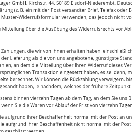
ger GmbH, Kirchstr. 44, 50189 Elsdorf-Niederembt, Deutschl
ung (z. B. ein mit der Post versandter Brief, Telefax oder E
e Muster-Widerrufsformular verwenden, das jedoch nicht vo
ie Mitteilung über die Ausübung des Widerrufsrechts vor Abl
 Zahlungen, die wir von Ihnen erhalten haben, einschließli
t der Lieferung als die von uns angebotene, günstigste Sta
len, an dem die Mitteilung über Ihren Widerruf dieses Vert
rsprünglichen Transaktion eingesetzt haben, es sei denn, m
lte berechnet. Wir können die Rückzahlung verweigern, bis
esandt haben, je nachdem, welches der frühere Zeitpunkt i
estens binnen vierzehn Tagen ab dem Tag, an dem Sie uns ü
, wenn Sie die Waren vor Ablauf der Frist von vierzehn Tag
ie aufgrund ihrer Beschaffenheit normal mit der Post an u
e aufgrund ihrer Beschaffenheit nicht normal mit der Pos
ro geschätzt werden.