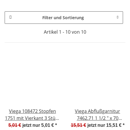
Filter und Sortierung
Artikel 1 - 10 von 10
Viega 108472 Stopfen
Viega Abflußgarnitur
1751 mit Vierkant 3 Stück
7462.71 1 1/2 " x 70
NEU #W664 - K4
100834 NEU #W619-K4
5,01 €
jetzt nur
5,01 €
*
15,51 €
jetzt nur
15,51 €
*