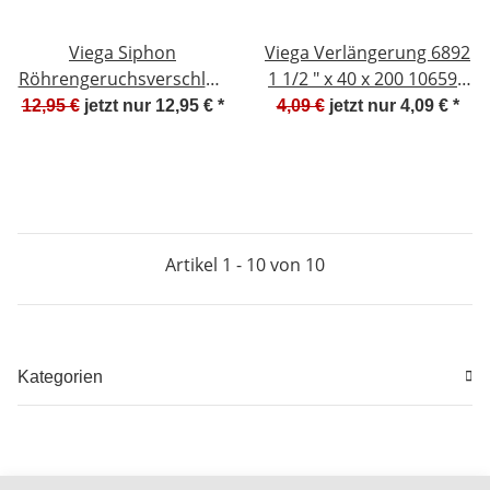
Viega Siphon
Viega Verlängerung 6892
Röhrengeruchsverschluß
1 1/2 " x 40 x 200 106591
1 1/4 x 1 1/4 305611 5611
NEU #W621-K4
12,95 €
jetzt nur
12,95 €
*
4,09 €
jetzt nur
4,09 €
*
NEU #W653 - K4
Artikel 1 - 10 von 10
Kategorien