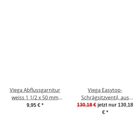
Viega Abflussgarnitur
Viega Easytop-
weiss 1 1/2 x 50 mm
Schrägsitzventil, aus
102838 NEU #W544-
Rg.,m.SC, 35 Viega
130,18 €
jetzt nur
130,18
9,95 €
*
1067K
457099 NEU #W789-
€
*
1007-6