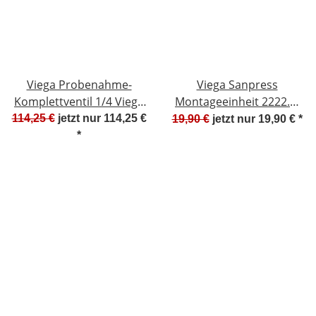
Viega Probenahme-
Viega Sanpress
Komplettventil 1/4 Viega
Montageeinheit 2222.2,
576370 2234.1 NEU
308674, 15 x 1/2 IG x 100
114,25 €
jetzt nur
114,25 €
19,90 €
jetzt nur
19,90 €
*
#W753-1007-5
mm NEU #W778-1007-6
*