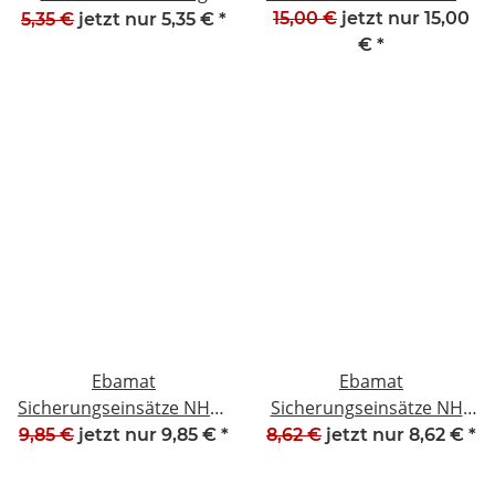
#W1375-1018-2
V Neuwertig #W1393-
15,00 €
jetzt nur
15,00
5,35 €
jetzt nur
5,35 €
*
1018-3
€
*
Ebamat
Ebamat
Sicherungseinsätze NH00
Sicherungseinsätze NH2
80A 500V 93494 NEU
100A 500V 93162 NEU
9,85 €
jetzt nur
9,85 €
*
8,62 €
jetzt nur
8,62 €
*
#W1547-1022
#W1544-1023