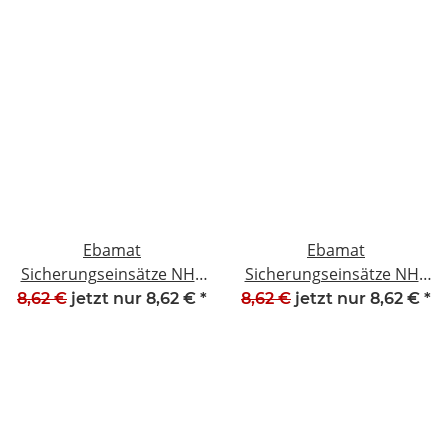
Ebamat
Ebamat
Sicherungseinsätze NH2
Sicherungseinsätze NH2
315A 500V 9306 NEU
63A 500V 93160 NEU
8,62 €
jetzt nur
8,62 €
*
8,62 €
jetzt nur
8,62 €
*
#W1543-1023
#W1545-1023