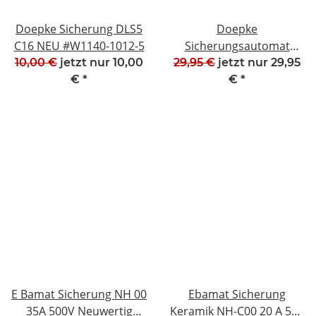
Doepke Sicherung DLS5
Doepke
C16 NEU #W1140-1012-5
Sicherungsautomat
Leistungsschutzschalter
10,00 €
jetzt nur
10,00
29,95 €
jetzt nur
29,95
DLS 5 C20 2 Polig
€
*
€
*
#W1425-1019-2
E Bamat Sicherung NH 00
Ebamat Sicherung
35A 500V Neuwertig
Keramik NH-C00 20 A 500