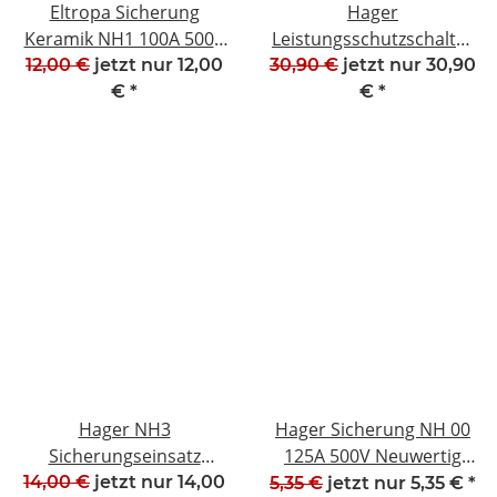
Eltropa Sicherung
Hager
Keramik NH1 100A 500V
Leistungsschutzschalter
791 552 Neuwertig
Sicherung 3 Polig
12,00 €
jetzt nur
12,00
30,90 €
jetzt nur
30,90
#W1442-1019-2
MBN316B16 NEU
€
*
€
*
#W1133-1009
Hager NH3
Hager Sicherung NH 00
Sicherungseinsatz
125A 500V Neuwertig
LNH3630T 630A 500V
#W1364-1018-2
14,00 €
jetzt nur
14,00
5,35 €
jetzt nur
5,35 €
*