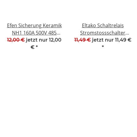
Efen Sicherung Keramik
Eltako Schaltrelais
NH1 160A 500V 485
Stromstossschalter
Neuwertig #W1441-1020-
Schließer S12-100
12,00 €
jetzt nur
12,00
11,49 €
jetzt nur
11,49 €
3
Neuwertig #W1416-1019-
€
*
*
3