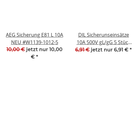
AEG Sicherung E81 L 10A
DIL Sicherunseinsätze
NEU #W1139-1012-5
10A 500V gL/gG 5 Stück
NEU #W1565-1020-3
10,00 €
jetzt nur
10,00
6,91 €
jetzt nur
6,91 €
*
€
*