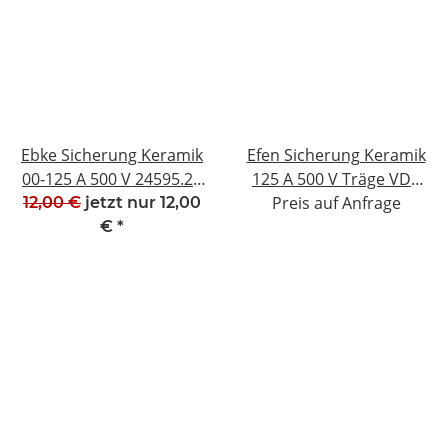
Ebke Sicherung Keramik
Efen Sicherung Keramik
00-125 A 500 V 24595.27
125 A 500 V Träge VDE
Neuwertig #W1390-1018-
0660 NH 2 #W1385-1018-
Preis auf Anfrage
12,00 €
jetzt nur
12,00
3
3
€
*