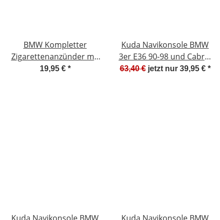
BMW Kompletter
Kuda Navikonsole BMW
Zigarettenanzünder mit
3er E36 90-98 und Cabrio
Anzündereinsatz NEU
nicht Compact Mobilia /
19,95 €
*
63,40 €
jetzt nur
39,95 €
*
011106/11 61.34-6 977
Kunstleder schwarz -
681-01 61.34-6 969 134.01
292025
#F904-165
Kuda Navikonsole BMW
Kuda Navikonsole BMW