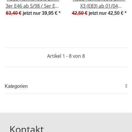
3er E46 ab 5/98 / 5er E39
X3 (E83) ab 01/04
ab 96 Mobilia /
Kunstleder schwarz NEU
63,40 €
jetzt nur
39,95 €
*
42,50 €
jetzt nur
42,50 €
*
Kunstleder schwarz -
- 292375-0444-02
292105
Artikel 1 - 8 von 8
Kategorien
Kontakt