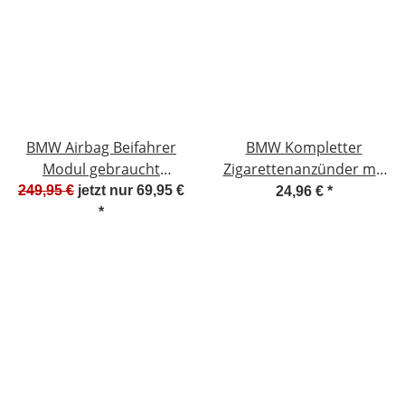
BMW Airbag Beifahrer
BMW Kompletter
Modul gebraucht
Zigarettenanzünder mit
3982093183
Anzündereinsatz inkl.
249,95 €
jetzt nur
69,95 €
24,96 €
*
95B3255B0104 #3858
Kabelsatz mit LED und
*
Ring NEU 51.16 8222 182
61.34-6 969 134.01 51.16
8222 18261.34-6 977 674-
01 #F905-165