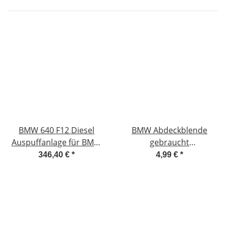
BMW 640 F12 Diesel
BMW Abdeckblende
Auspuffanlage für BMW
gebraucht
640 F12 #2081-H52
306306730239-AA
346,40 €
*
4,99 €
*
#87583-35