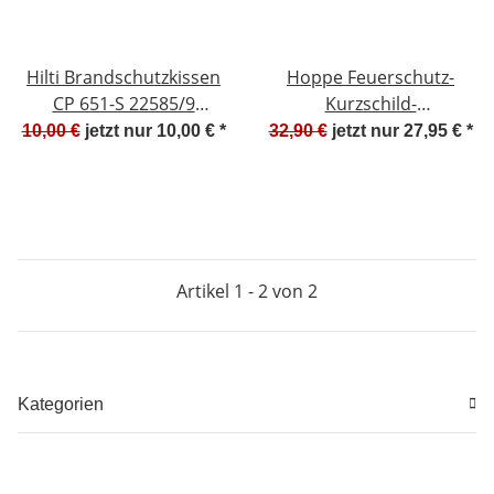
Hilti Brandschutzkissen
Hoppe Feuerschutz-
CP 651-S 22585/9
Kurzschild-
Lagerspuren #W1196-
Wechselgarnitur F9005M
10,00 €
jetzt nur
10,00 €
*
32,90 €
jetzt nur
27,95 €
*
01001-2
FS-K58/202K/138 tief
schwarz matt Serie Paris
6354474 NEU #W374-807
Artikel 1 - 2 von 2
Kategorien