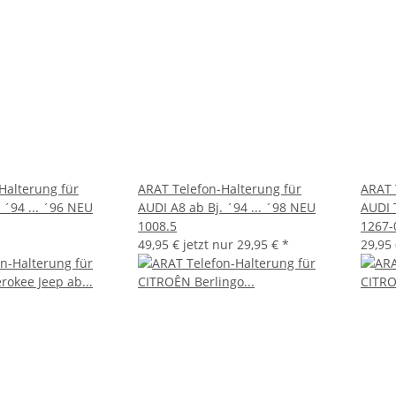
Halterung für
ARAT Telefon-Halterung für
ARAT 
 ´94 ... ´96 NEU
AUDI A8 ab Bj. ´94 ... ´98 NEU
AUDI T
1008.5
1267-
49,95 €
jetzt nur
29,95 €
*
29,95