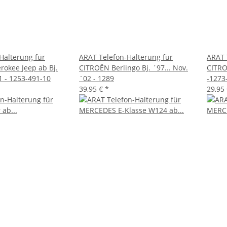
Halterung für
ARAT Telefon-Halterung für
ARAT 
okee Jeep ab Bj.
CITROÊN Berlingo Bj. ´97... Nov.
CITRO
01 - 1253-491-10
´02 - 1289
-1273
39,95 €
*
29,95