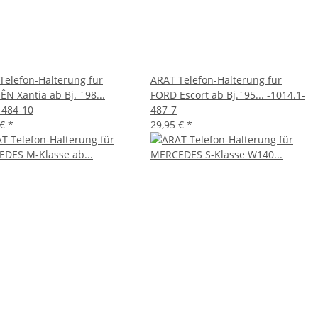
Telefon-Halterung für
ARAT Telefon-Halterung für
ÊN Xantia ab Bj. ´98...
FORD Escort ab Bj.´95... -1014.1-
-484-10
487-7
 €
*
29,95 €
*