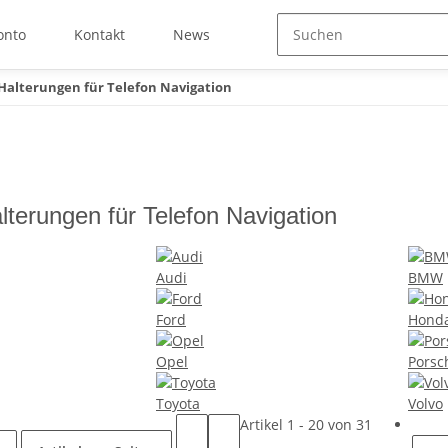
onto
Kontakt
News
Halterungen für Telefon Navigation
terungen für Telefon Navigation
Audi
BMW
Ford
Hond
Opel
Porsc
Toyota
Volvo
Artikel 1 - 20 von 31