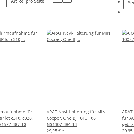
Artikel pro Seite
Se
irmaufnahme für
ARAT Navi-Halterung für MINI
ARAT 
ilot c310, c320,
Cooper, One Bj ´01...´06
für A
NS1577-487-10
NS1307-484-14
gebra
29,95 €
*
29,95