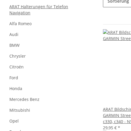
Sortierung
ARAT Halterungen für Telefon
Navigation
Alfa Romeo
Audi
BMW
Chrysler
Citroén
Ford
Honda
Mercedes Benz
ARAT Bildsch
Mitsubishi
GARMIN StreetP
Opel
c330, c340 - 
29,95 €
*