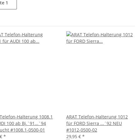
ite
1
Telefon-Halterung 1008.1
ARAT Telefon-Halterung 1012
UDI 100 ab Bj.´91...´94
für FORD Sierra ...´92 NEU
ucht #1008.1-0500-01
#1012-0500-02
 €
*
29,95 €
*