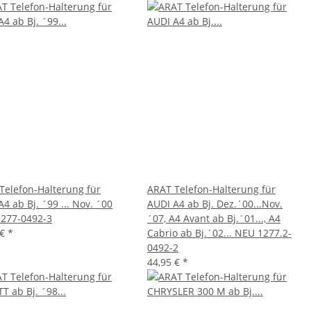
Telefon-Halterung für
ARAT Telefon-Halterung für
4 ab Bj. ´99 ... Nov. ´00
AUDI A4 ab Bj. Dez.´00...Nov.
277-0492-3
´07, A4 Avant ab Bj.´01..., A4
 €
*
Cabrio ab Bj.´02... NEU 1277.2-
0492-2
44,95 €
*