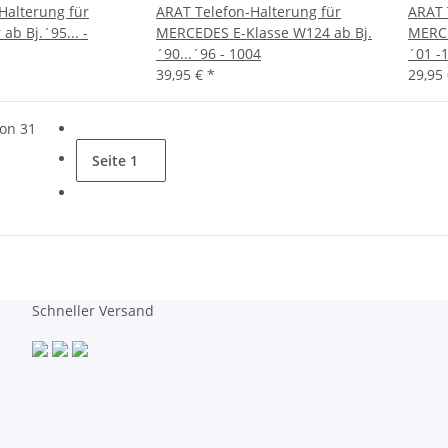
Halterung für
ARAT Telefon-Halterung für
ARAT 
ab Bj.´95... -
MERCEDES E-Klasse W124 ab Bj.
MERCE
´90...´96 - 1004
´01 -
39,95 €
*
29,95
von 31
Seite
1
Schneller Versand