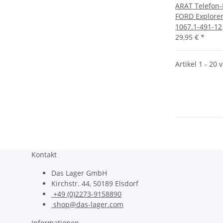
ARAT Telefon-
FORD Explorer 
1067.1-491-12
29,95 €
*
Artikel 1 - 20 
Kontakt
Das Lager GmbH
Kirchstr. 44, 50189 Elsdorf
+49 (0)2273-9158890
shop@das-lager.com
Informationen