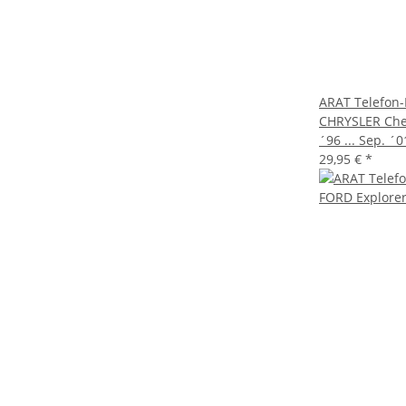
ARAT Telefon-
CHRYSLER Cher
´96 ... Sep. ´
29,95 €
*