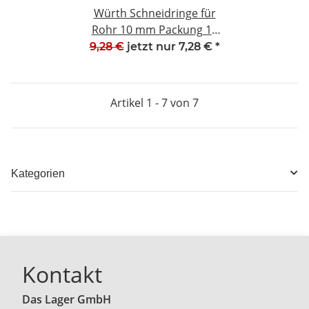
Würth Schneidringe für
Rohr 10 mm Packung 10
Stück 0884261010 NEU
9,28 €
jetzt nur
7,28 €
*
#W329-814
Artikel 1 - 7 von 7
Kategorien
Kontakt
Das Lager GmbH