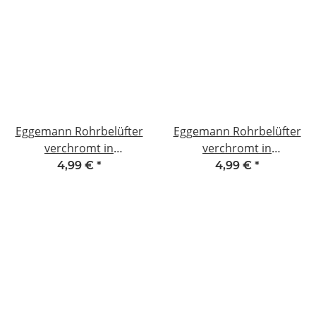
Eggemann Rohrbelüfter
Eggemann Rohrbelüfter
verchromt in
verchromt in
Durchflußform 1/2 2864
Durchflußform G 3/4
4,99 €
*
4,99 €
*
NEU #W524-564
NEU 2865 #W523-564