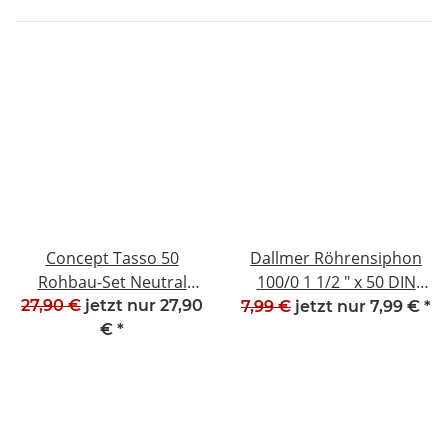
Concept Tasso 50
Dallmer Röhrensiphon
Rohbau-Set Neutral
100/0 1 1/2 " x 50 DIN
2152000-24 NEU #W617-
19541 1-010223 NEU
27,90 €
jetzt nur
27,90
7,99 €
jetzt nur
7,99 €
*
1067K
'620-K4
€
*