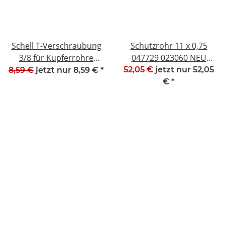
Schell T-Verschraubung
Schutzrohr 11 x 0,75
3/8 für Kupferrohre
047729 023060 NEU
06455 NEU #W613-1063-
#W711-1066K
52,05 €
jetzt nur
52,05
8,59 €
jetzt nur
8,59 €
*
1
€
*