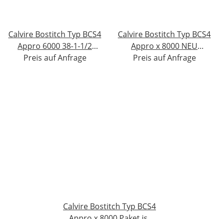
Calvire Bostitch Typ BCS4
Calvire Bostitch Typ BCS4
Appro 6000 38-1-1/2
Appro x 8000 NEU
11228049 Paket ist offen
Preis auf Anfrage
Preis auf Anfrage
#W354-250
NEU #W356-249
Calvire Bostitch Typ BCS4
Appro x 8000 Paket ist