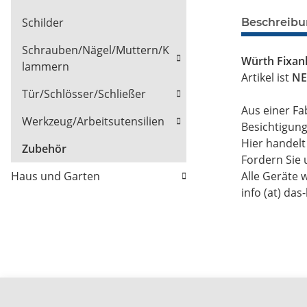
Schilder
Beschreib
Schrauben/Nägel/Muttern/K
Würth Fixan
lammern
Artikel ist
NE
Tür/Schlösser/Schließer
Aus einer Fa
Werkzeug/Arbeitsutensilien
Besichtigun
Hier handel
Zubehör
Fordern Sie 
Alle Geräte 
Haus und Garten
info (at) das