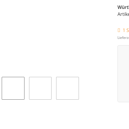
Würt
Artik
1 S
Lieferz