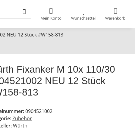
Mein Konto
Wunschzettel
Warenkorb
002 NEU 12 Stück #W158-813
rth Fixanker M 10x 110/30
04521002 NEU 12 Stück
158-813
kelnummer:
0904521002
gorie:
Zubehör
eller:
Würth