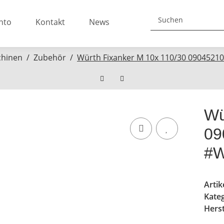
nto
Kontakt
News
chinen
Zubehör
Würth Fixanker M 10x 110/30 0904521
Wü
09
#W
Arti
Kate
Herst