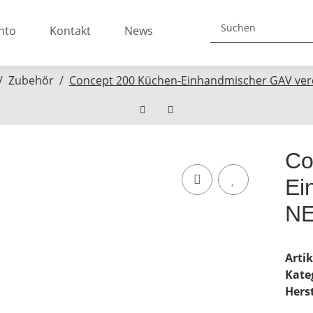
nto
Kontakt
News
Zubehör
Concept 200 Küchen-Einhandmischer GAV ve
Co
Ei
NE
Arti
Kate
Herst