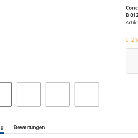
Conc
B 01
Artik
2 S
ng
Bewertungen