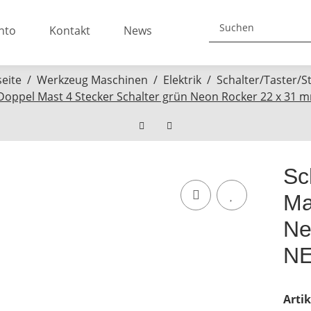
nto
Kontakt
News
seite
Werkzeug Maschinen
Elektrik
Schalter/Taster/S
 Doppel Mast 4 Stecker Schalter grün Neon Rocker 22 x 31
Sc
Ma
Ne
NE
Arti