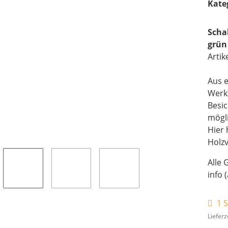
Kate
Scha
grün
Artik
Aus e
Werk
Besi
mögli
Hier 
Holz
Alle 
info 
1 S
Lieferz