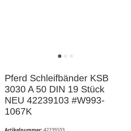
Pferd Schleifbänder KSB
3030 A 50 DIN 19 Stück
NEU 42239103 #W993-
1067K
Artikelnummer:
42239103