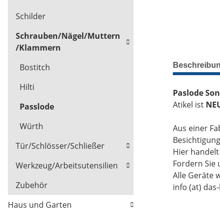
Schilder
Schrauben/Nägel/Muttern
/Klammern
Beschreibu
Bostitch
Hilti
Paslode Son
Atikel ist
NE
Passlode
Würth
Aus einer Fa
Besichtigun
Tür/Schlösser/Schließer
Hier handel
Fordern Sie 
Werkzeug/Arbeitsutensilien
Alle Geräte 
Zubehör
info (at) das
Haus und Garten