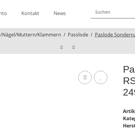
nto
Kontakt
News
/Nägel/Muttern/Klammern
Passlode
Paslode Sonderna
Pa
RS
24
Arti
Kate
Herst