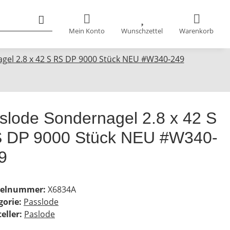
Mein Konto
Wunschzettel
Warenkorb
gel 2.8 x 42 S RS DP 9000 Stück NEU #W340-249
slode Sondernagel 2.8 x 42 S
 DP 9000 Stück NEU #W340-
9
kelnummer:
X6834A
gorie:
Passlode
eller:
Paslode