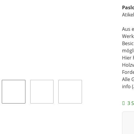
Pasl
Atike
Aus e
Werk
Besi
mögli
Hier 
Holz
Forde
Alle 
info 
3 S