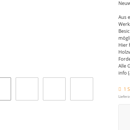
Neuw
Aus e
Werk
Besi
mögli
Hier 
Holz
Forde
Alle 
info 
1 S
Lieferz