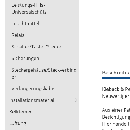
Leistungs-Hilfs-
Universalschütz
Leuchtmittel
Relais
Schalter/Taster/Stecker
Sicherungen
Steckergehäuse/Steckverbind
Beschreib
er
Verlängerungskabel
Kieback & P
Neuwertiger
Installationsmaterial
Aus einer Fa
Keilriemen
Besichtigun
Lüftung
Hier handel