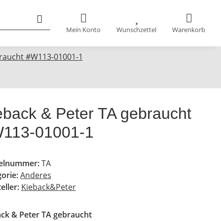
Mein Konto
Wunschzettel
Warenkorb
braucht #W113-01001-1
eback & Peter TA gebraucht
113-01001-1
kelnummer:
TA
gorie:
Anderes
eller:
Kieback&Peter
ack & Peter TA gebraucht