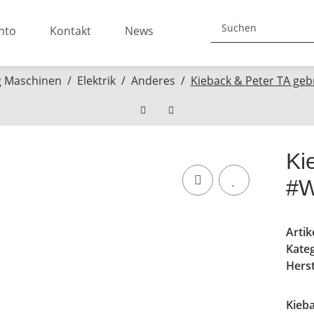
nto
Kontakt
News
 Maschinen
Elektrik
Anderes
Kieback & Peter TA ge
Ki
#W
Arti
Kate
Herst
Kieb