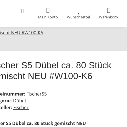
Mein Konto
Wunschzettel
Warenkorb
mischt NEU #W100-K6
scher S5 Dübel ca. 80 Stück
mischt NEU #W100-K6
kelnummer:
FischerS5
gorie:
Dübel
eller:
Fischer
her S5 Dübel ca. 80 Stück gemischt NEU