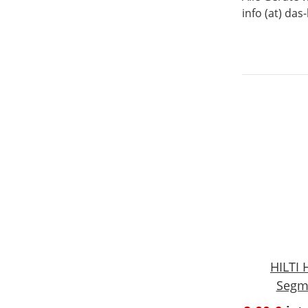
info (at) das
HILTI
Segm
Dübe