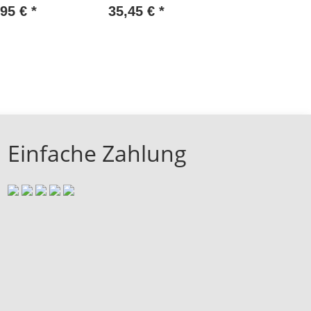
EU
Stück NEU #W280-273
,95 €
*
35,45 €
*
1
Einfache Zahlung