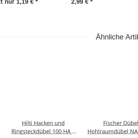
zt nur
1,19 €
*
2,99 €
*
ckanker NEU
8-1006
Ähnliche Arti
Hilti Hacken und
Fischer Dübe
Ringsteckdübel 100 HA 8
Hohlraumdübel NA 