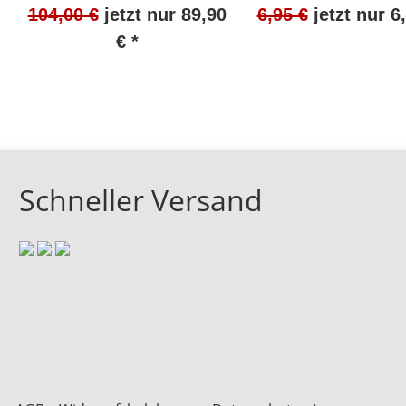
HI 57036/6 NEU 100 Stück
ca. 80 Stück N
104,00 €
jetzt nur
89,90
6,95 €
jetzt nur
6
Packung #W159-813
#W1335-1018-
€
*
Schneller Versand