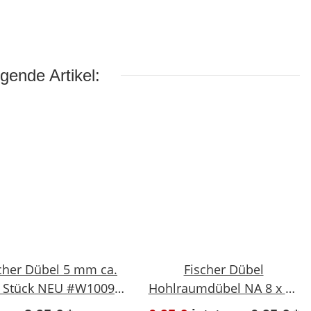
gende Artikel:
cher Dübel 5 mm ca.
Fischer Dübel
 Stück NEU #W1009-
Hohlraumdübel NA 8 x 30
1067K
ca. 80 Stück NEU