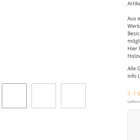
Artik
Aus e
Werk
Besi
mögli
Hier 
Holz
Alle 
info 
1 S
Lieferz