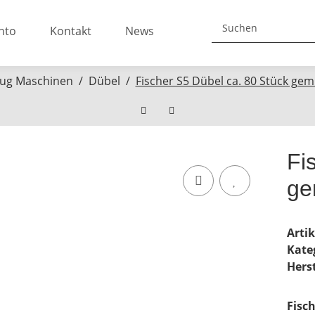
nto
Kontakt
News
ug Maschinen
Dübel
Fischer S5 Dübel ca. 80 Stück ge
Fi
ge
Arti
Kate
Herst
Fisc