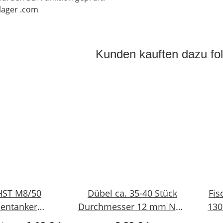
-lager .com
Kunden kauften dazu fol
 HST M8/50
Dübel ca. 35-40 Stück
Fis
entanker
Durchmesser 12 mm NEU
130
ltechnik
#W890-1012-3