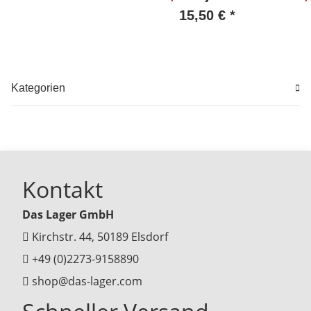
Paket 090621056
St
15,50 €
*
#W155-564
#
Kategorien
Kontakt
Das Lager GmbH
Kirchstr. 44, 50189 Elsdorf
+49 (0)2273-9158890
shop@das-lager.com