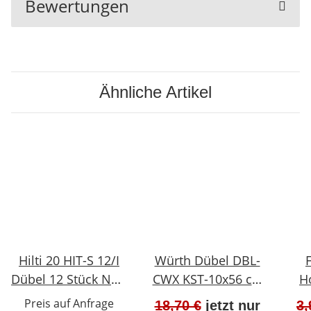
Bewertungen
Ähnliche Artikel
Hilti 20 HIT-S 12/I
Würth Dübel DBL-
Dübel 12 Stück NEU
CWX KST-10x56 ca.
H
#W915-1012-3
NEU 100 Stück
NA
Preis auf Anfrage
18,70 €
jetzt nur
3,