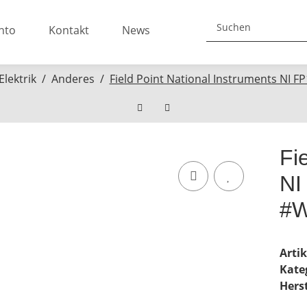
nto
Kontakt
News
Elektrik
Anderes
Field Point National Instruments NI 
Fi
NI
#W
Arti
Kate
Herst