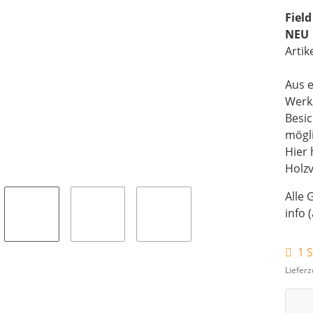
Fiel
NEU
Artik
Aus e
Werk
Besi
mögli
Hier 
Holz
Alle 
info 
1 S
Lieferz