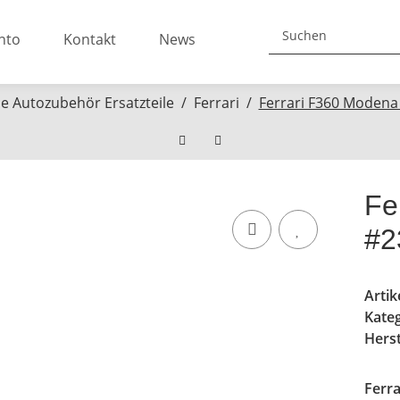
nto
Kontakt
News
le Autozubehör Ersatzteile
Ferrari
Ferrari F360 Modena
Fe
#2
Arti
Kate
Herst
Ferr