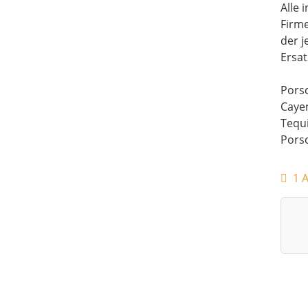
Alle
Firm
der j
Ersat
Porsc
Caye
Tequi
Pors
1 