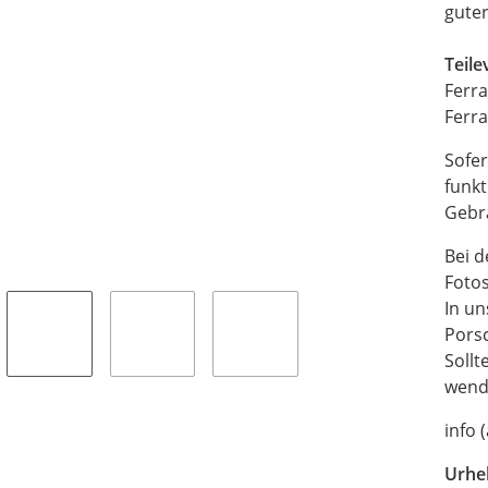
gute
Teil
Ferra
Ferra
Sofer
funkt
Gebra
Bei d
Fotos
In un
Pors
Sollt
wende
info 
Urhe