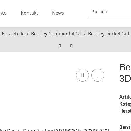
nto
Kontakt
News
Ersatzteile
Bentley Continental GT
Bentley Deckel Gu
Be
3D
Arti
Kate
Herst
Bent