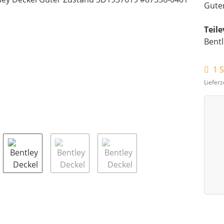
Guter
Teil
Bentl
1 S
Lieferz