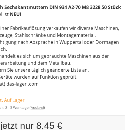
h Sechskantmuttern DIN 934 A2-70 M8 3228 50 Stück
el ist
NEU!
iner Fabrikauflösung verkaufen wir diverse Maschinen,
zeuge, Stahlschränke und Montagematerial.
chtigung nach Absprache in Wuppertal oder Dormagen
ch.
handelt es sich um gebrauchte Maschinen aus der
verarbeitung und dem Metallbau.
rn Sie unsere täglich geänderte Liste an.
Geräte wurden auf Funktion geprüft.
(at) das-lager .com
t. Auf Lager
eit:
2 - 3 Werktage
(Ausland)
jetzt nur
8,45 €