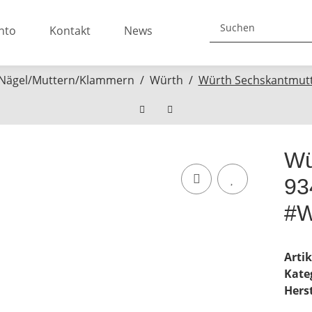
nto
Kontakt
News
Nägel/Muttern/Klammern
Würth
Würth Sechskantmutt
Wü
93
#W
Arti
Kate
Herst