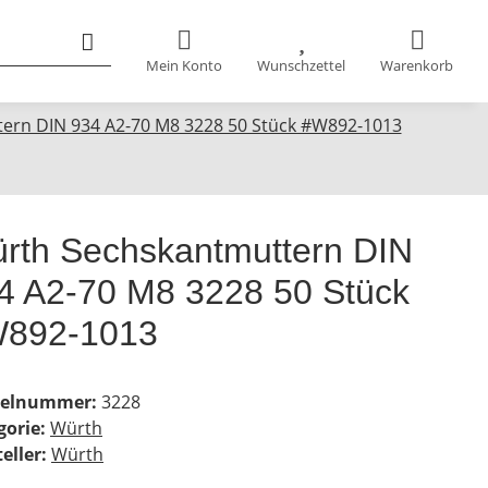
Mein Konto
Wunschzettel
Warenkorb
ern DIN 934 A2-70 M8 3228 50 Stück #W892-1013
rth Sechskantmuttern DIN
4 A2-70 M8 3228 50 Stück
892-1013
kelnummer:
3228
gorie:
Würth
eller:
Würth