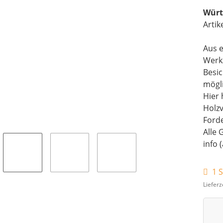
Würt
Artik
Aus e
Werk
Besi
mögli
Hier 
Holz
Forde
Alle 
info 
1 S
Lieferz