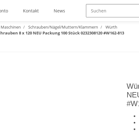
onto
Kontakt
News
 Maschinen
Schrauben/Nägel/Muttern/Klammern
Würth
hrauben 8 x 120 NEU Packung 100 Stück 0232308120 #W162-813
Wür
NEU
#W