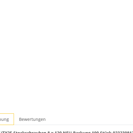
bung
Bewertungen
/TX25 Stockschrauben 8 x 120 NEU Packung 100 Stück 02323081