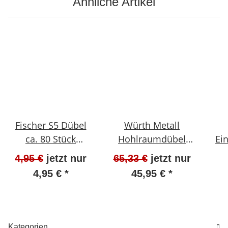
Ähnliche Artikel
Fischer S5 Dübel
Würth Metall
ca. 80 Stück
Hohlraumdübel
Ei
gemischt NEU
5x52 ca. 90 Stück
1
4,95 €
jetzt nur
65,33 €
jetzt nur
#W100-K6
NEU #W207-810
05
4,95 €
*
45,95 €
*
N
Kategorien