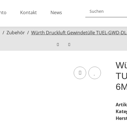
nto
Kontakt
News
n
Zubehör
Würth Druckluft Gewindetülle TUEL-GWD-
Wü
TU
6M
Arti
Kate
Herst