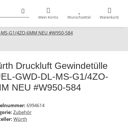
Mein Konto
Wunschzettel
Warenkorb
DL-MS-G1/4ZO-6MM NEU #W950-584
rth Druckluft Gewindetülle
EL-GWD-DL-MS-G1/4ZO-
M NEU #W950-584
kelnummer:
6994614
gorie:
Zubehör
eller:
Würth