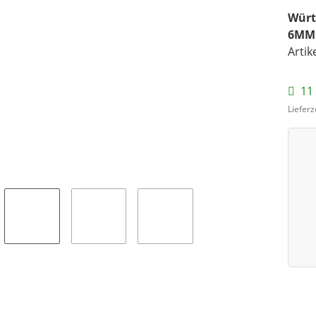
Würt
6MM
Artik
11 
Lieferz