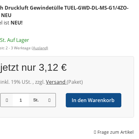
h Druckluft Gewindetülle TUEL-GWD-DL-MS-G1/4ZO-
 NEU
el ist
NEU!
St. Auf Lager
eit:
2 - 3 Werktage
(Ausland)
jetzt nur
3,12 €
inkl. 19% USt. , zzgl.
Versand
(Paket)
In den Warenkorb
St.
Frage zum Artikel