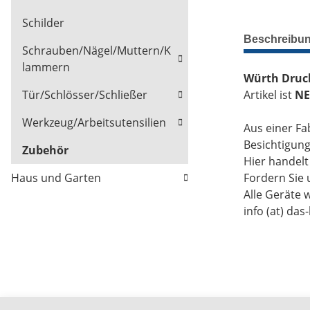
Schilder
Beschreibu
Schrauben/Nägel/Muttern/K
lammern
Würth Druc
Artikel ist
NE
Tür/Schlösser/Schließer
Werkzeug/Arbeitsutensilien
Aus einer Fa
Besichtigun
Zubehör
Hier handel
Fordern Sie 
Haus und Garten
Alle Geräte 
info (at) das