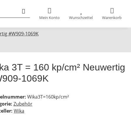
Mein Konto
Wunschzettel
Warenkorb
rtig #W909-1069K
ka 3T = 160 kp/cm² Neuwertig
909-1069K
kelnummer:
Wika3T=160kp/cm²
gorie:
Zubehör
eller:
Wika