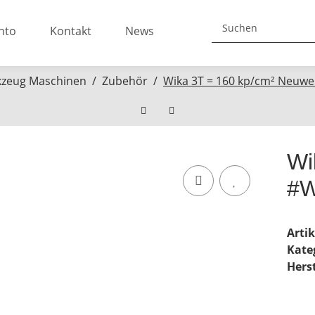
nto
Kontakt
News
zeug Maschinen
Zubehör
Wika 3T = 160 kp/cm² Neuwe
Wi
#W
Arti
Kate
Herst