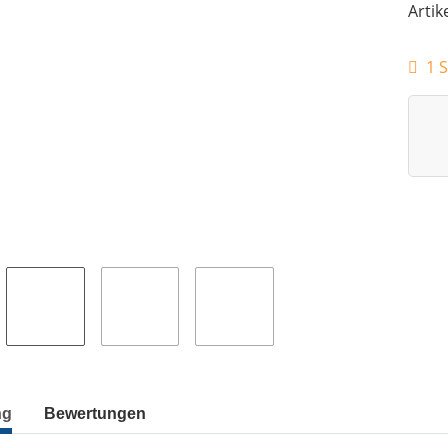
Artik
1 S
ng
Bewertungen