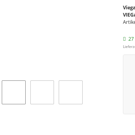
Viega
VIEG
Artik
27 
Lieferz