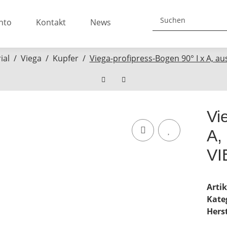
nto
Kontakt
News
ial
Viega
Kupfer
Viega-profipress-Bogen 90° I x A, 
Vi
A,
VI
Arti
Kate
Herst