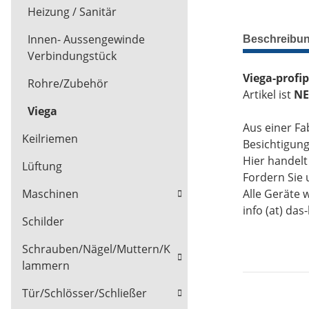
Heizung / Sanitär
Innen- Aussengewinde
Beschreibu
Verbindungstück
Viega-profi
Rohre/Zubehör
Artikel ist
NE
Viega
Aus einer Fa
Keilriemen
Besichtigun
Hier handel
Lüftung
Fordern Sie 
Alle Geräte 
Maschinen
info (at) das
Schilder
Schrauben/Nägel/Muttern/K
lammern
Tür/Schlösser/Schließer