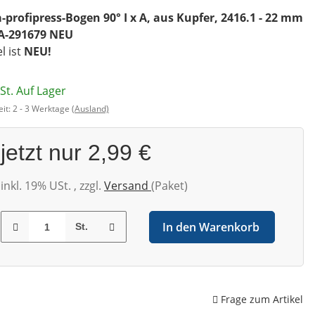
-profipress-Bogen 90° I x A, aus Kupfer, 2416.1 - 22 mm
A-291679 NEU
el ist
NEU!
St. Auf Lager
eit:
2 - 3 Werktage
(Ausland)
jetzt nur
2,99 €
inkl. 19% USt. , zzgl.
Versand
(Paket)
In den Warenkorb
St.
Frage zum Artikel