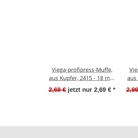
Viega-profipress-Muffe,
Vie
aus Kupfer, 2415 - 18 mm
aus
VIEGA-292744 #W633-
2,69 €
jetzt nur
2,69 €
*
2,99
1008