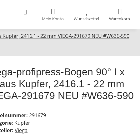
Mein Konto
Wunschzettel
Warenkorb
aus Kupfer, 2416.1 - 22 mm VIEGA-291679 NEU #W636-590
ega-profipress-Bogen 90° I x
 aus Kupfer, 2416.1 - 22 mm
EGA-291679 NEU #W636-590
kelnummer:
291679
gorie:
Kupfer
eller:
Viega