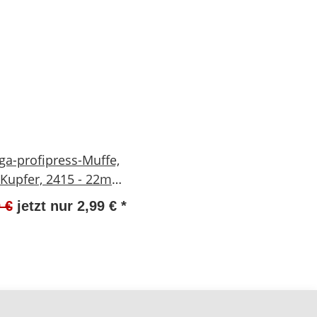
ga-profipress-Muffe,
 Kupfer, 2415 - 22mm
VIEGA-292683 NEU
 €
jetzt nur
2,99 €
*
#W639-591