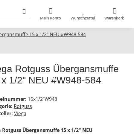
Mein Konto
Wunschzettel
Warenkorb
ergansmuffe 15 x 1/2" NEU #W948-584
ega Rotguss Übergansmuffe
 x 1/2" NEU #W948-584
kelnummer:
15x1/2"W948
gorie:
Rotguss
eller:
Viega
a Rotguss Übergansmuffe 15 x 1/2" NEU