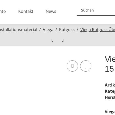
nto
Kontakt
News
nstallationsmaterial
Viega
Rotguss
Viega Rotguss Üb
Vi
15
Arti
Kate
Herst
Vieg