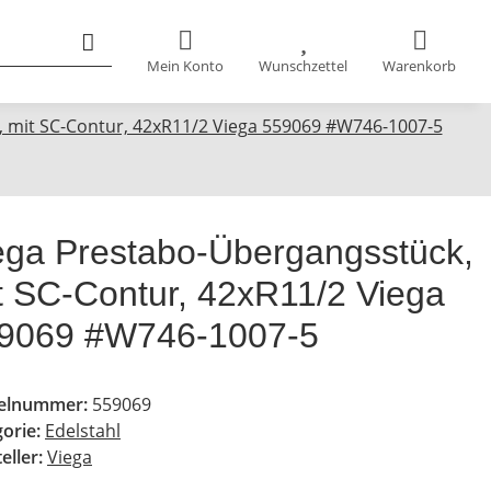
Mein Konto
Wunschzettel
Warenkorb
 mit SC-Contur, 42xR11/2 Viega 559069 #W746-1007-5
ega Prestabo-Übergangsstück,
t SC-Contur, 42xR11/2 Viega
9069 #W746-1007-5
kelnummer:
559069
gorie:
Edelstahl
eller:
Viega