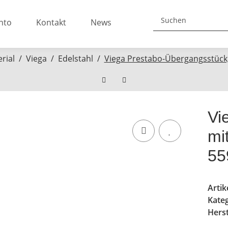
nto
Kontakt
News
rial
Viega
Edelstahl
Viega Prestabo-Übergangsstück,
Vi
mi
55
Arti
Kate
Herst