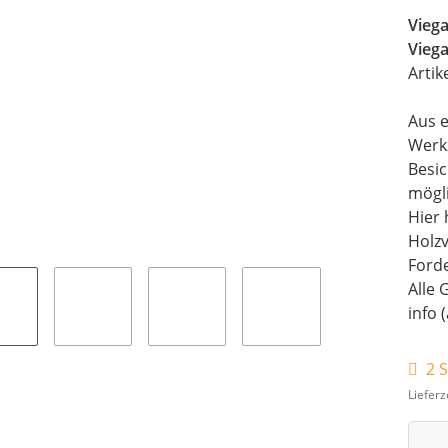
Vieg
Vieg
Artik
Aus e
Werk
Besi
mögli
Hier 
Holz
Forde
Alle 
info 
2 S
Lieferz