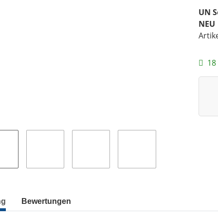
UN S
NEU
Artik
18 
ng
Bewertungen