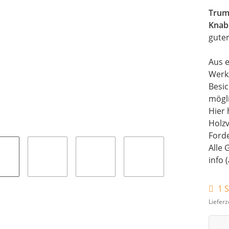
Trum
Knab
guter
Aus e
Werk
Besi
mögli
Hier 
Holz
Forde
Alle 
info 
1 S
Lieferz