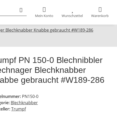
Mein Konto
Wunschzettel
Warenkorb
ager Blechknabber Knabbe gebraucht #W189-286
umpf PN 150-0 Blechnibbler
echnager Blechknabber
abbe gebraucht #W189-286
kelnummer:
PN150-0
gorie:
Blechknabber
eller:
Trumpf