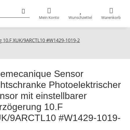
Mein Konto
Wunschzettel
Warenkorb
ung 10.F XUK/9ARCTL10 #W1429-1019-2
lemecanique Sensor
chtschranke Photoelektrischer
nsor mit einstellbarer
rzögerung 10.F
K/9ARCTL10 #W1429-1019-