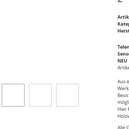
Arti
Kate
Herst
Tele
Sens
NEU
Artik
Aus e
Werk
Besi
mögli
Hier 
Holz
Alle 