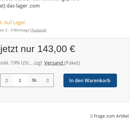
(at) das-lager .com
t. Auf Lager
eit:
2 - 3 Werktage
(Ausland)
jetzt nur
143,00 €
inkl. 19% USt. , zzgl.
Versand
(Paket)
In den Warenkorb
St.
Frage zum Artikel