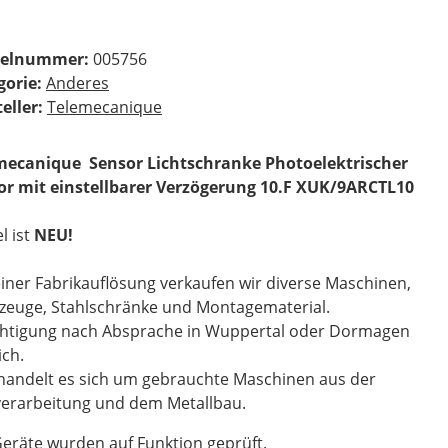
kelnummer:
005756
gorie:
Anderes
eller:
Telemecanique
mecanique Sensor Lichtschranke Photoelektrischer
or mit einstellbarer Verzögerung 10.F XUK/9ARCTL10
el ist
NEU!
iner Fabrikauflösung verkaufen wir diverse Maschinen,
zeuge, Stahlschränke und Montagematerial.
chtigung nach Absprache in Wuppertal oder Dormagen
ch.
handelt es sich um gebrauchte Maschinen aus der
verarbeitung und dem Metallbau.
Geräte wurden auf Funktion geprüft.