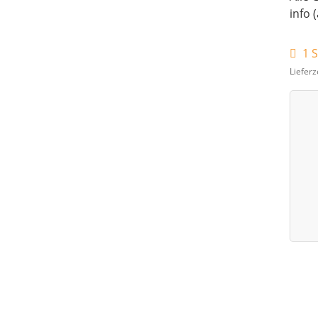
info 
1 S
Lieferz