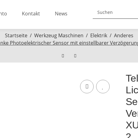
nto
Kontakt
News
Startseite
Werkzeug Maschinen
Elektrik
Anderes
nke Photoelektrischer Sensor mit einstellbarer Verzöger
Te
Li
Se
Ve
XU
2