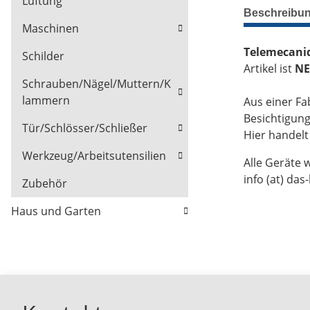
Lüftung
Beschreibu
Maschinen
Telemecaniq
Schilder
Artikel ist
NE
Schrauben/Nägel/Muttern/K
lammern
Aus einer Fa
Besichtigun
Tür/Schlösser/Schließer
Hier handel
Werkzeug/Arbeitsutensilien
Alle Geräte 
info (at) das
Zubehör
Haus und Garten