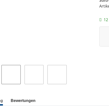
Stift
Artik
12 
ng
Bewertungen