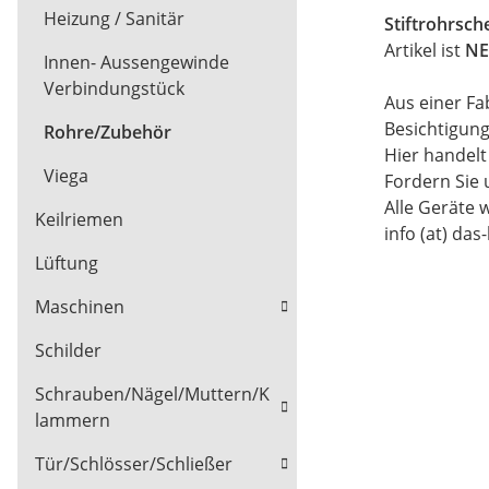
Heizung / Sanitär
Stiftrohrsch
Artikel ist
NE
Innen- Aussengewinde
Verbindungstück
Aus einer Fa
Besichtigun
Rohre/Zubehör
Hier handel
Viega
Fordern Sie 
Alle Geräte 
Keilriemen
info (at) das
Lüftung
Maschinen
Schilder
Schrauben/Nägel/Muttern/K
lammern
Tür/Schlösser/Schließer