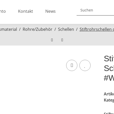
nto
Kontakt
News
nsmaterial
Rohre/Zubehör
Schellen
Stiftrohrschelle
St
Sc
#W
Arti
Kate