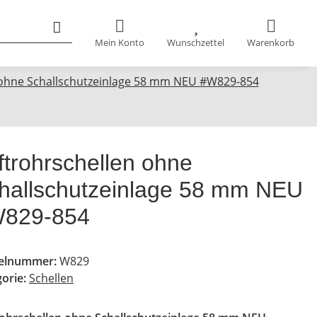
Mein Konto
Wunschzettel
Warenkorb
n ohne Schallschutzeinlage 58 mm NEU #W829-854
iftrohrschellen ohne
hallschutzeinlage 58 mm NEU
829-854
kelnummer:
W829
gorie:
Schellen