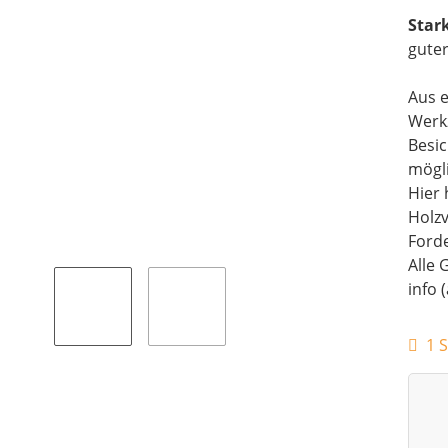
Star
guter
Aus e
Werk
Besi
mögli
Hier 
Holz
Forde
Alle 
info 
1 S