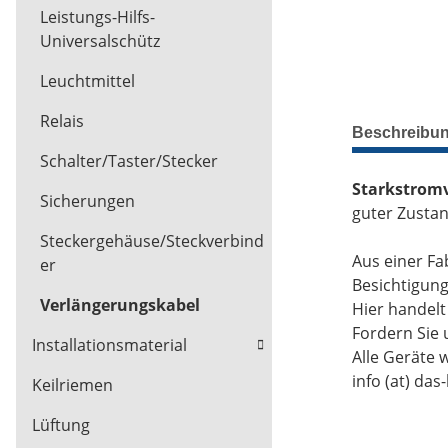
Leistungs-Hilfs-
Universalschütz
Leuchtmittel
Relais
Beschreibu
Schalter/Taster/Stecker
Starkstrom
Sicherungen
guter Zustan
Steckergehäuse/Steckverbind
Aus einer Fa
er
Besichtigun
Verlängerungskabel
Hier handel
Fordern Sie 
Installationsmaterial
Alle Geräte 
info (at) das
Keilriemen
Lüftung