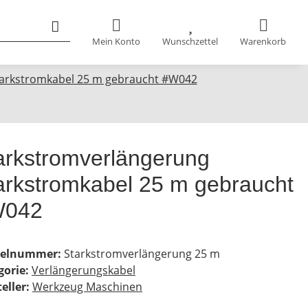
Mein Konto
Wunschzettel
Warenkorb
tarkstromkabel 25 m gebraucht #W042
arkstromverlängerung
arkstromkabel 25 m gebraucht
W042
kelnummer:
Starkstromverlängerung 25 m
gorie:
Verlängerungskabel
eller:
Werkzeug Maschinen