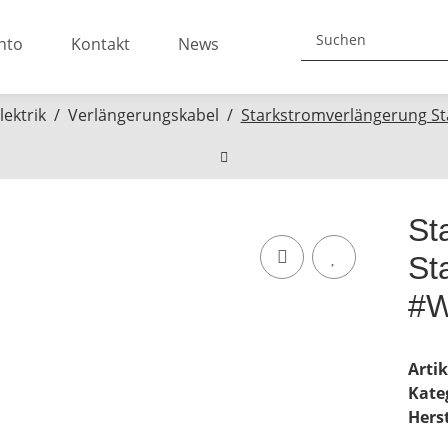
nto
Kontakt
News
lektrik
Verlängerungskabel
Starkstromverlängerung S
St
St
#
Arti
Kate
Herst