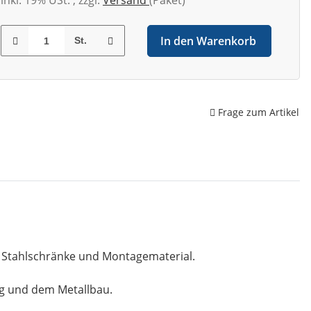
inkl. 19% USt. , zzgl.
Versand
(Paket)
In den Warenkorb
St.
Frage zum Artikel
, Stahlschränke und Montagematerial.
ng und dem Metallbau.