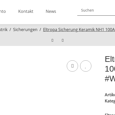
nto
Kontakt
News
ktrik
Sicherungen
Eltropa Sicherung Keramik NH1 100A
El
10
#W
Arti
Kate