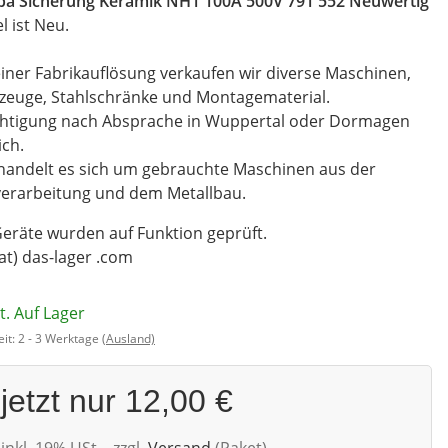
opa Sicherung Keramik NH1 100A 500V 791 552 Neuwertig
el ist Neu.
iner Fabrikauflösung verkaufen wir diverse Maschinen,
zeuge, Stahlschränke und Montagematerial.
chtigung nach Absprache in Wuppertal oder Dormagen
ch.
handelt es sich um gebrauchte Maschinen aus der
verarbeitung und dem Metallbau.
Geräte wurden auf Funktion geprüft.
(at) das-lager .com
t. Auf Lager
eit:
2 - 3 Werktage
(Ausland)
jetzt nur
12,00 €