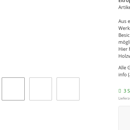
Eltr
Artik
Aus e
Werk
Besi
mögli
Hier 
Holz
Alle 
info 
3 S
Lieferz