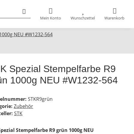
Mein Konto
Wunschzettel
Warenkorb
n 1000g NEU #W1232-564
K Spezial Stempelfarbe R9
ün 1000g NEU #W1232-564
kelnummer:
STKR9grün
gorie:
Zubehör
eller:
STK
Spezial Stempelfarbe R9 grün 1000g NEU