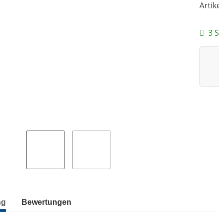
Artik
3 S
ng
Bewertungen