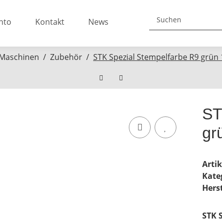
nto
Kontakt
News
Maschinen
Zubehör
STK Spezial Stempelfarbe R9 grü
ST
gr
Arti
Kate
Herst
STK 