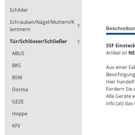
Schilder
Schrauben/Nägel/Muttern/K
Beschreibu
lammern
Tür/Schlösser/Schließer
SSF Einstec
Artikel ist
NE
ABUS
BKS
Aus einer Fa
Besichtigun
BSW
Hier handel
Fordern Sie 
Dorma
Alle Geräte 
GEZE
info (at) das
Hoppe
KFV