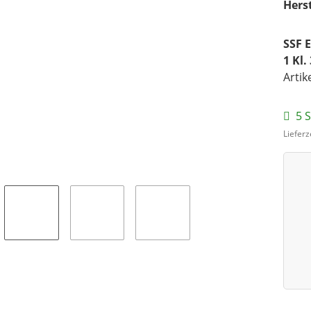
Herst
SSF 
1 Kl
Artik
5 S
Lieferz