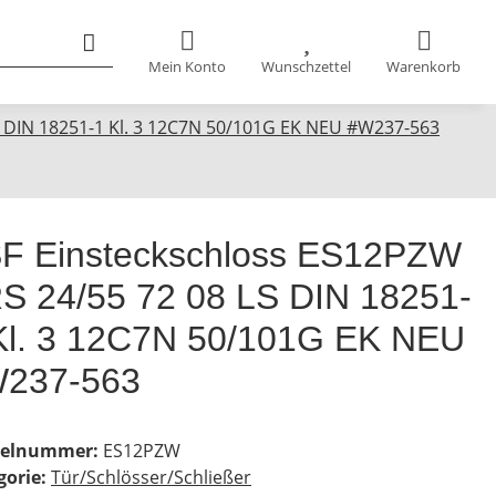
Mein Konto
Wunschzettel
Warenkorb
S DIN 18251-1 Kl. 3 12C7N 50/101G EK NEU #W237-563
F Einsteckschloss ES12PZW
S 24/55 72 08 LS DIN 18251-
Kl. 3 12C7N 50/101G EK NEU
237-563
kelnummer:
ES12PZW
gorie:
Tür/Schlösser/Schließer