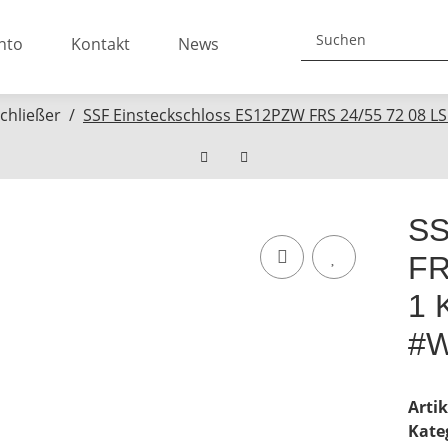
nto
Kontakt
News
chließer
SSF Einsteckschloss ES12PZW FRS 24/55 72 08 L
SS
FR
1 
#W
Arti
Kate