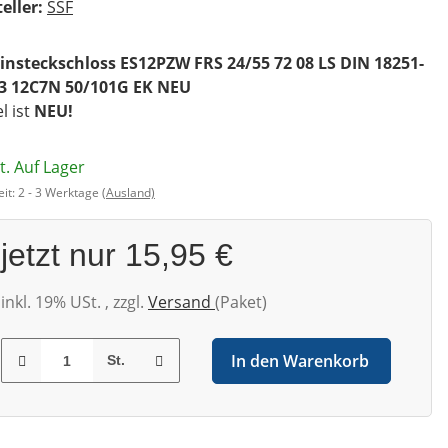
eller:
SSF
Einsteckschloss ES12PZW FRS 24/55 72 08 LS DIN 18251-
. 3 12C7N 50/101G EK NEU
el ist
NEU!
t. Auf Lager
eit:
2 - 3 Werktage
(Ausland)
jetzt nur
15,95 €
inkl. 19% USt. , zzgl.
Versand
(Paket)
In den Warenkorb
St.