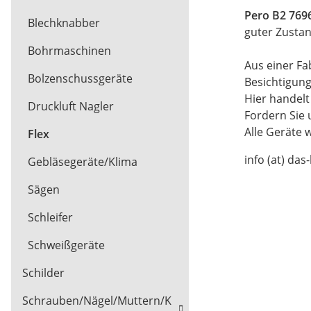
Pero B2 769
Blechknabber
guter Zustan
Bohrmaschinen
Aus einer Fa
Bolzenschussgeräte
Besichtigun
Hier handel
Druckluft Nagler
Fordern Sie 
Alle Geräte 
Flex
info (at) das
Gebläsegeräte/Klima
Sägen
Schleifer
Schweißgeräte
Schilder
Schrauben/Nägel/Muttern/K