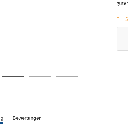
gute
1 S
ng
Bewertungen