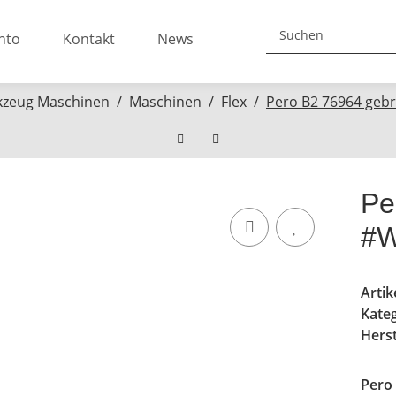
nto
Kontakt
News
zeug Maschinen
Maschinen
Flex
Pero B2 76964 geb
Pe
#W
Arti
Kate
Herst
Pero