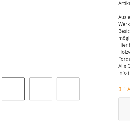
Artik
Aus e
Werk
Besi
mögli
Hier 
Holz
Forde
Alle 
info 
1 