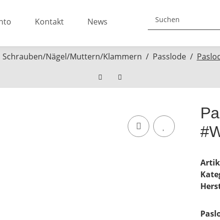
nto
Kontakt
News
Schrauben/Nägel/Muttern/Klammern
Passlode
Paslo
Pa
#W
Arti
Kate
Herst
Pasl