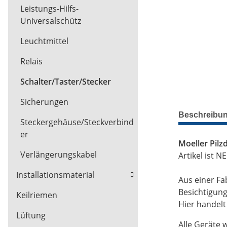
Leistungs-Hilfs-
Universalschütz
Leuchtmittel
Relais
Schalter/Taster/Stecker
Sicherungen
Beschreibu
Steckergehäuse/Steckverbind
er
Moeller Pilz
Verlängerungskabel
Artikel ist N
Installationsmaterial
Aus einer Fa
Besichtigun
Keilriemen
Hier handel
Lüftung
Alle Geräte 