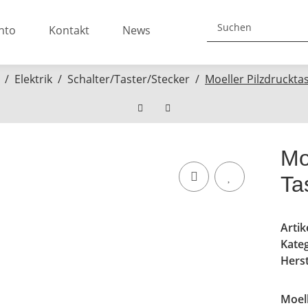
nto
Kontakt
News
Elektrik
Schalter/Taster/Stecker
Moeller Pilzdruckta
Mo
Ta
Arti
Kate
Herst
Moell