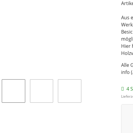
Artik
Aus e
Werk
Besi
mögli
Hier 
Holz
Alle 
info 
4 S
Lieferz