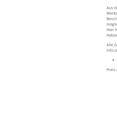
Aus e
Werkz
Besic
mögli
Hier 
Holzv
Alle 
info (
Preis