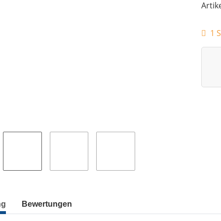
Artik
1 S
ng
Bewertungen