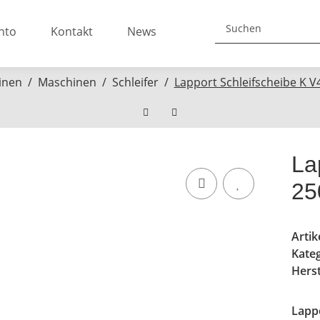
nto
Kontakt
News
inen
Maschinen
Schleifer
Lapport Schleifscheibe K
La
25
Arti
Kate
Herst
Lapp