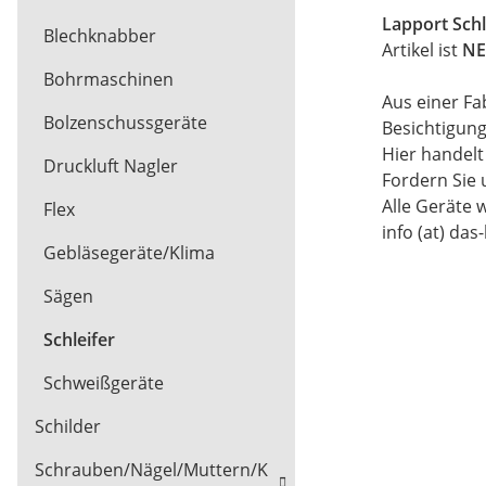
Lapport Sch
Blechknabber
Artikel ist
NE
Bohrmaschinen
Aus einer Fa
Bolzenschussgeräte
Besichtigun
Hier handel
Druckluft Nagler
Fordern Sie 
Alle Geräte 
Flex
info (at) das
Gebläsegeräte/Klima
Sägen
Schleifer
Schweißgeräte
Schilder
Schrauben/Nägel/Muttern/K