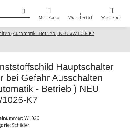
Mein Konto
Wunschzettel
Warenkorb
alten (Automatik - Betrieb ) NEU #W1026-K7
nststoffschild Hauptschalter
r bei Gefahr Ausschalten
utomatik - Betrieb ) NEU
1026-K7
kelnummer:
W1026
gorie:
Schilder