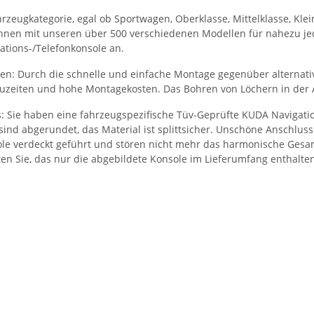
hrzeugkategorie, egal ob Sportwagen, Oberklasse, Mittelklasse, Kl
Ihnen mit unseren über 500 verschiedenen Modellen für nahezu j
tions-/Telefonkonsole an.
en: Durch die schnelle und einfache Montage gegenüber alternati
uzeiten und hohe Montagekosten. Das Bohren von Löchern in der A
s: Sie haben eine fahrzeugspezifische Tüv-Geprüfte KUDA Navigati
sind abgerundet, das Material ist splittsicher. Unschöne Anschlu
e verdeckt geführt und stören nicht mehr das harmonische Gesam
ten Sie, das nur die abgebildete Konsole im Lieferumfang enthalten 