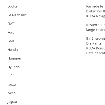
Dodge
Für jede Fa
bieten wir 
FAX-Konsole
KUDA Naviga
FIAT
Kosten spar
lange Einba
Ford
Ihr Ergebni
GMC
Die Kanten 
KUDA Konsol
Honda
Bitte beach
Hummer
Hyundai
Infiniti
Isuzu
Iveco
Jaguar