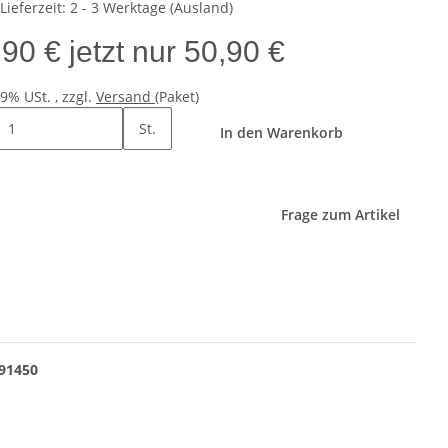
Lieferzeit:
2 - 3 Werktage
(Ausland)
,90 €
jetzt nur
50,90 €
19% USt. , zzgl.
Versand
(Paket)
St.
In den Warenkorb
Frage zum Artikel
091450