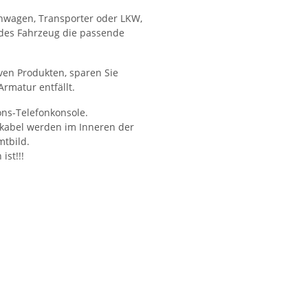
einwagen, Transporter oder LKW,
edes Fahrzeug die passende
ven Produkten, sparen Sie
rmatur entfällt.
ons-Telefonkonsole.
sskabel werden im Inneren der
tbild.
ist!!!