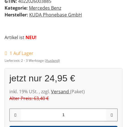
GTIN:
4022026003885
Kategorie:
Mercedes Benz
Hersteller:
KUDA Phonebase GmbH
Artikel ist
NEU!
1 Auf Lager
Lieferzeit:
2 - 3 Werktage
(Ausland)
jetzt nur
24,95 €
inkl. 19% USt. , zzgl.
Versand
(Paket)
Alter Preis: 63,40 €