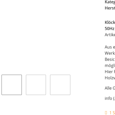
Kate
Herst
Klöc
50Hz
Artik
Aus e
Werk
Besi
mögli
Hier 
Holz
Alle 
info 
1 S