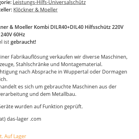
gorie:
Leistungs-Hilfs-Universalschütz
eller:
Klöckner & Moeller
kner & Moeller Kombi DILR40+DIL40 Hilfsschütz 220V
 240V 60Hz
el ist
gebraucht!
iner Fabrikauflösung verkaufen wir diverse Maschinen,
zeuge, Stahlschränke und Montagematerial.
chtigung nach Absprache in Wuppertal oder Dormagen
ch.
handelt es sich um gebrauchte Maschinen aus der
verarbeitung und dem Metallbau.
Geräte wurden auf Funktion geprüft.
(at) das-lager .com
t. Auf Lager