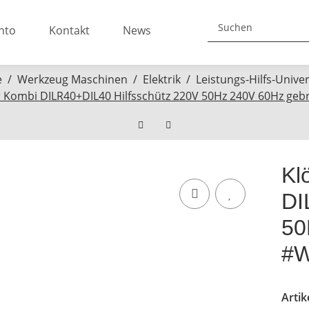
nto
Kontakt
News
e
Werkzeug Maschinen
Elektrik
Leistungs-Hilfs-Unive
r Kombi DILR40+DIL40 Hilfsschütz 220V 50Hz 240V 60Hz ge
Kl
DI
50
#W
Arti