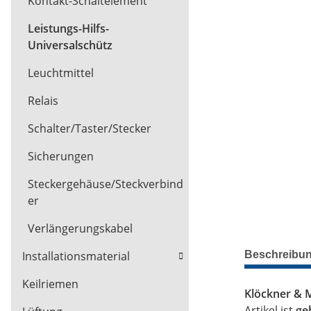
Kontakt-Schaltelement
Leistungs-Hilfs-
Universalschütz
Leuchtmittel
Relais
Schalter/Taster/Stecker
Sicherungen
Steckergehäuse/Steckverbind
er
Verlängerungskabel
Beschreibu
Installationsmaterial
Keilriemen
Klöckner & 
Artikel ist
ge