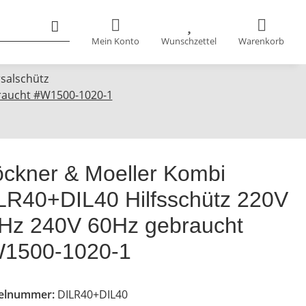
Mein Konto
Wunschzettel
Warenkorb
rsalschütz
braucht #W1500-1020-1
öckner & Moeller Kombi
LR40+DIL40 Hilfsschütz 220V
Hz 240V 60Hz gebraucht
1500-1020-1
kelnummer:
DILR40+DIL40