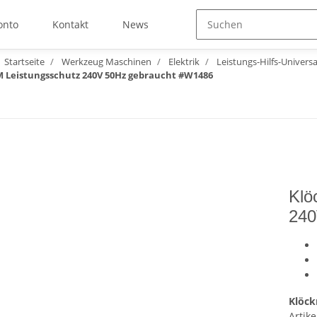
onto
Kontakt
News
Startseite
Werkzeug Maschinen
Elektrik
Leistungs-Hilfs-Univers
M Leistungsschutz 240V 50Hz gebraucht #W1486
Klö
240
Klöck
Artike