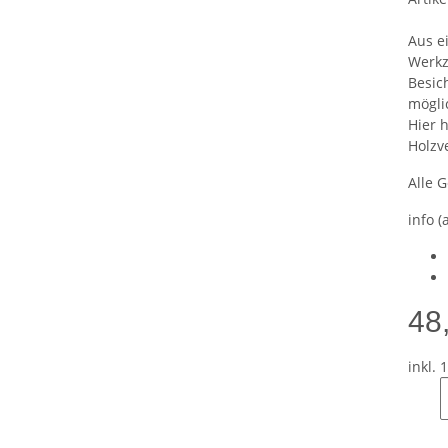
Aus e
Werkz
Besic
mögli
Hier 
Holzv
Alle 
info (
48
inkl. 