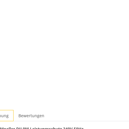
bung
Bewertungen
 Moeller DIL0M Leistungsschutz 240V 50Hz