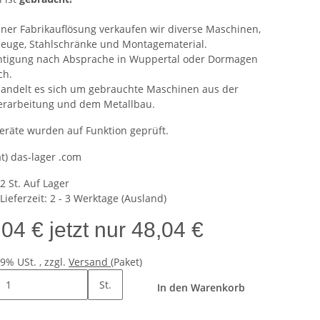
iner Fabrikauflösung verkaufen wir diverse Maschinen,
euge, Stahlschränke und Montagematerial.
htigung nach Absprache in Wuppertal oder Dormagen
ch.
handelt es sich um gebrauchte Maschinen aus der
erarbeitung und dem Metallbau.
Geräte wurden auf Funktion geprüft.
at) das-lager .com
2 St. Auf Lager
Lieferzeit:
2 - 3 Werktage
(Ausland)
,04 €
jetzt nur
48,04 €
19% USt. , zzgl.
Versand
(Paket)
St.
In den Warenkorb