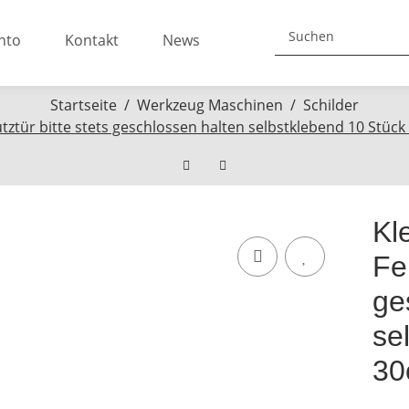
nto
Kontakt
News
Startseite
Werkzeug Maschinen
Schilder
utztür bitte stets geschlossen halten selbstklebend 10 St
Kl
Fe
ge
se
30