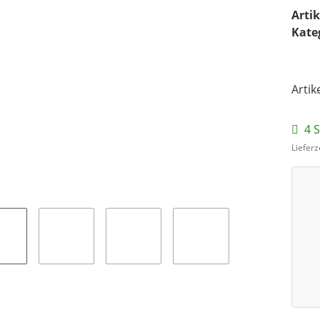
Arti
Kate
Artik
4 
Lieferz