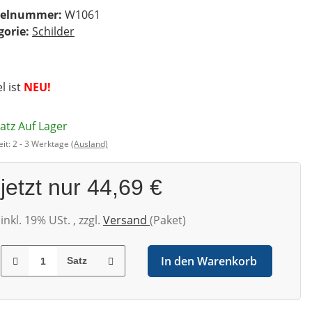
kelnummer:
W1061
gorie:
Schilder
el ist
NEU!
Satz Auf Lager
eit:
2 - 3 Werktage
(Ausland)
jetzt nur
44,69 €
inkl. 19% USt. , zzgl.
Versand
(Paket)
In den Warenkorb
Satz