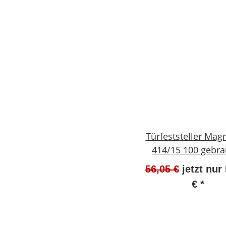
Türfeststeller Mag
414/15 100 gebra
#W1268-1015-
56,05 €
jetzt nur
€
*