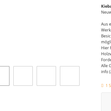
Kieb
Neuw
Aus e
Werk
Besi
mögli
Hier 
Holz
Forde
Alle 
info 
1 S