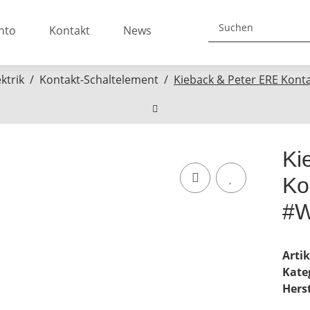
nto
Kontakt
News
ektrik
Kontakt-Schaltelement
Kieback & Peter ERE Kont
Ki
Ko
#W
Arti
Kate
Herst