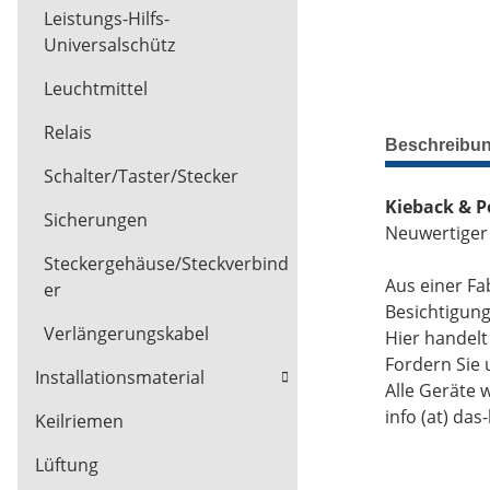
Leistungs-Hilfs-
Universalschütz
Leuchtmittel
Relais
Beschreibu
Schalter/Taster/Stecker
Kieback & P
Sicherungen
Neuwertiger
Steckergehäuse/Steckverbind
Aus einer Fa
er
Besichtigun
Verlängerungskabel
Hier handel
Fordern Sie 
Installationsmaterial
Alle Geräte 
info (at) das
Keilriemen
Lüftung