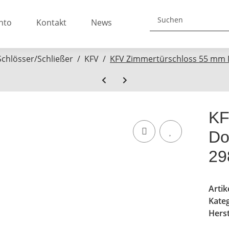
nto
Kontakt
News
Schlösser/Schließer
KFV
KFV Zimmertürschloss 55 mm 
KF
Do
29
Arti
Kate
Herst