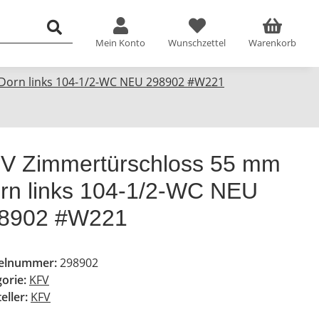
Mein Konto
Wunschzettel
Warenkorb
Dorn links 104-1/2-WC NEU 298902 #W221
V Zimmertürschloss 55 mm
rn links 104-1/2-WC NEU
8902 #W221
kelnummer:
298902
gorie:
KFV
eller:
KFV