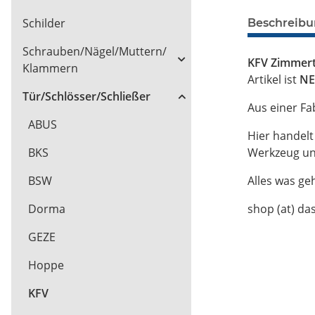
Schilder
Beschreib
Schrauben/Nägel/Muttern/
KFV Zimmert
Klammern
Artikel ist
NE
Tür/Schlösser/Schließer
Aus einer Fa
ABUS
Hier handel
Werkzeug un
BKS
Alles was ge
BSW
shop (at) da
Dorma
GEZE
Hoppe
KFV