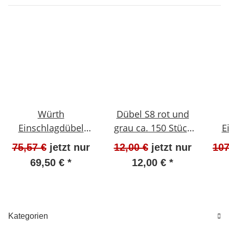
Würth
Dübel S8 rot und
Einschlagdübel
grau ca. 150 Stück
E
090401012 M 12x50
NEU #W1352-1018-
09040
75,57 €
jetzt nur
12,00 €
jetzt nur
107
NEU 35 Stück
1
69,50 €
*
12,00 €
*
#W157-813
Kategorien