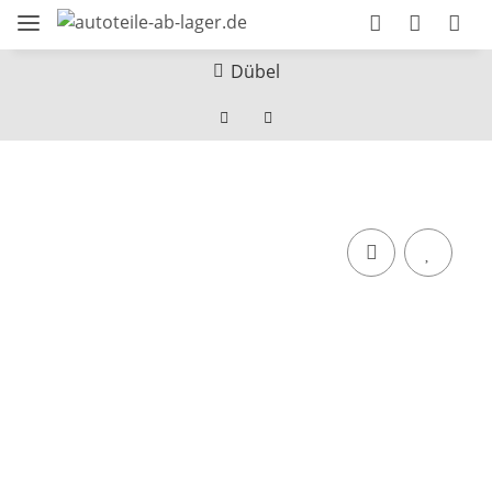
Dübel